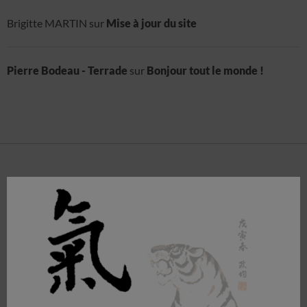
Brigitte MARTIN
sur
Mise à jour du site
Pierre Bodeau - Terrade
sur
Bonjour tout le monde !