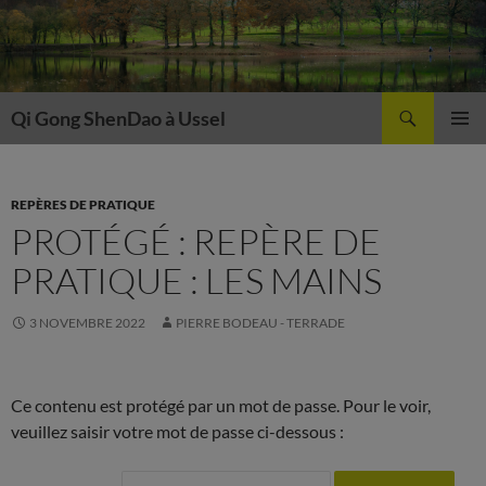
Aller
au
contenu
Recherche
Qi Gong ShenDao à Ussel
MENU
PRINCI
REPÈRES DE PRATIQUE
PROTÉGÉ : REPÈRE DE
PRATIQUE : LES MAINS
3 NOVEMBRE 2022
PIERRE BODEAU - TERRADE
Ce contenu est protégé par un mot de passe. Pour le voir,
veuillez saisir votre mot de passe ci-dessous :