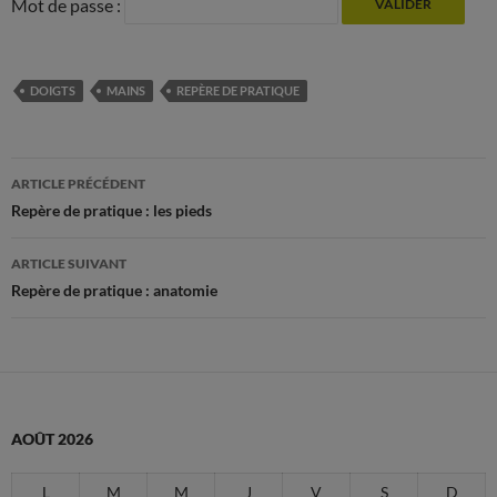
Mot de passe :
DOIGTS
MAINS
REPÈRE DE PRATIQUE
Navigation
ARTICLE PRÉCÉDENT
des
Repère de pratique : les pieds
articles
ARTICLE SUIVANT
Repère de pratique : anatomie
AOÛT 2026
L
M
M
J
V
S
D