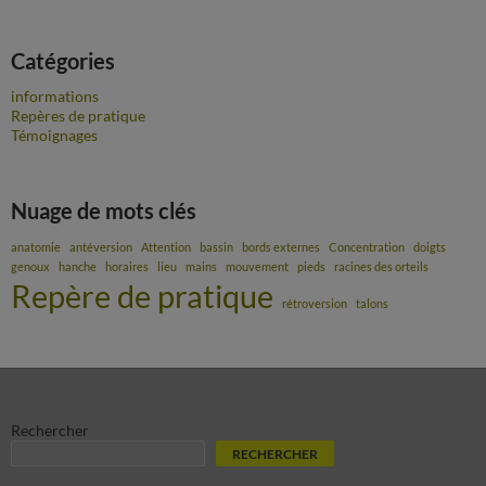
Catégories
informations
Repères de pratique
Témoignages
Nuage de mots clés
anatomie
antéversion
Attention
bassin
bords externes
Concentration
doigts
genoux
hanche
horaires
lieu
mains
mouvement
pieds
racines des orteils
Repère de pratique
rétroversion
talons
Rechercher
RECHERCHER