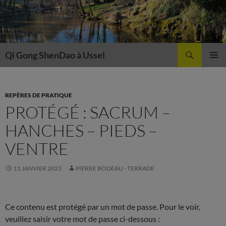
Aller
au
contenu
Recherche
Qi Gong ShenDao à Ussel
MENU
PRINCI
REPÈRES DE PRATIQUE
PROTÉGÉ : SACRUM –
HANCHES – PIEDS –
VENTRE
11 JANVIER 2023
PIERRE BODEAU - TERRADE
Ce contenu est protégé par un mot de passe. Pour le voir,
veuillez saisir votre mot de passe ci-dessous :