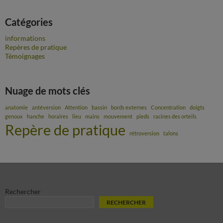
Catégories
informations
Repères de pratique
Témoignages
Nuage de mots clés
anatomie
antéversion
Attention
bassin
bords externes
Concentration
doigts
genoux
hanche
horaires
lieu
mains
mouvement
pieds
racines des orteils
Repère de pratique
rétroversion
talons
Rechercher
RECHERCHER