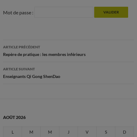
Mot de passe :
Navigation
ARTICLE PRÉCÉDENT
des
Repère de pratique : les membres inférieurs
articles
ARTICLE SUIVANT
Enseignants Qi Gong ShenDao
AOÛT 2026
L
M
M
J
V
S
D