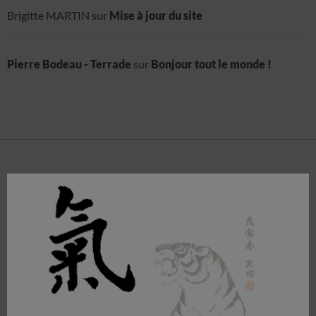
Brigitte MARTIN
sur
Mise à jour du site
Pierre Bodeau - Terrade
sur
Bonjour tout le monde !