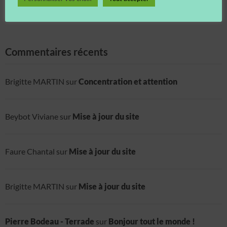
Protégé : Repère de pratique : les membres inférieurs
Protégé : Repère de pratique : anatomie
Commentaires récents
Brigitte MARTIN
sur
Concentration et attention
Beybot Viviane
sur
Mise à jour du site
Faure Chantal
sur
Mise à jour du site
Brigitte MARTIN
sur
Mise à jour du site
Pierre Bodeau - Terrade
sur
Bonjour tout le monde !