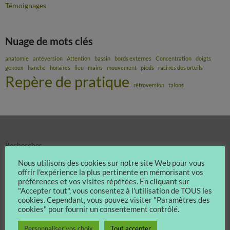
Témoignages
Nuage de mots clés
anatomie
antéversion
Attention
bassin
bords externes
Concentration
doigts
genoux
hanche
horaires
lieu
mains
mouvement
pieds
racines des orteils
Repère de pratique
rétroversion
talons
Rechercher
RECHERCHER
Nous utilisons des cookies sur notre site Web pour vous
offrir l'expérience la plus pertinente en mémorisant vos
préférences et vos visites répétées. En cliquant sur
"Accepter tout", vous consentez à l'utilisation de TOUS les
Articles récents
cookies. Cependant, vous pouvez visiter "Paramètres des
cookies" pour fournir un consentement contrôlé.
Concentration et attention
Enseignants Qi Gong ShenDao
Protégé : Sacrum – hanches – pieds – ventre
Personnaliser vos choix
Tout accepter