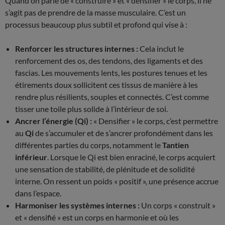
Quand on parle de « construire » et « densifier » le corps, il ne
s’agit pas de prendre de la masse musculaire. C’est un
processus beaucoup plus subtil et profond qui vise à :
Renforcer les structures internes :
Cela inclut le
renforcement des os, des tendons, des ligaments et des
fascias. Les mouvements lents, les postures tenues et les
étirements doux sollicitent ces tissus de manière à les
rendre plus résilients, souples et connectés. C’est comme
tisser une toile plus solide à l’intérieur de soi.
Ancrer l’énergie (Qi) :
« Densifier » le corps, c’est permettre
au
Qi
de s’accumuler et de s’ancrer profondément dans les
différentes parties du corps, notamment le
Tantien
inférieur
. Lorsque le Qi est bien enraciné, le corps acquiert
une sensation de stabilité, de plénitude et de solidité
interne. On ressent un poids « positif », une présence accrue
dans l’espace.
Harmoniser les systèmes internes :
Un corps « construit »
et « densifié » est un corps en harmonie et où les