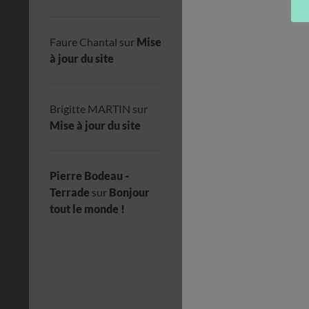
Faure Chantal
sur
Mise
à jour du site
Brigitte MARTIN
sur
Mise à jour du site
Pierre Bodeau -
Terrade
sur
Bonjour
tout le monde !