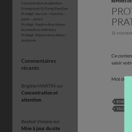
REPÈRES DE
Concentration et attention
PRO
Enseignants Qi Gong ShenDao
Protégé : Sacrum – hanches –
PRAT
pieds – ventre
Protégé : Repère de pratique :
les membres inférieurs
3 NOVEM
Protégé : Repère de pratique :
anatomie
Ce contenu
Commentaires
saisir vot
récents
Mot de pa
Brigitte MARTIN
sur
Concentration et
attention
BORDS EX
TALONS
Beybot Viviane
sur
Mise à jour du site