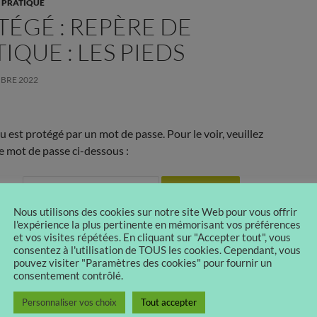
 PRATIQUE
TÉGÉ : REPÈRE DE
IQUE : LES PIEDS
BRE 2022
 est protégé par un mot de passe. Pour le voir, veuillez
re mot de passe ci-dessous :
sse :
Nous utilisons des cookies sur notre site Web pour vous offrir
l'expérience la plus pertinente en mémorisant vos préférences
et vos visites répétées. En cliquant sur "Accepter tout", vous
TERNES
PIEDS
RACINES DES ORTEILS
REPÈRE DE PRATIQUE
consentez à l'utilisation de TOUS les cookies. Cependant, vous
pouvez visiter "Paramètres des cookies" pour fournir un
consentement contrôlé.
Personnaliser vos choix
Tout accepter