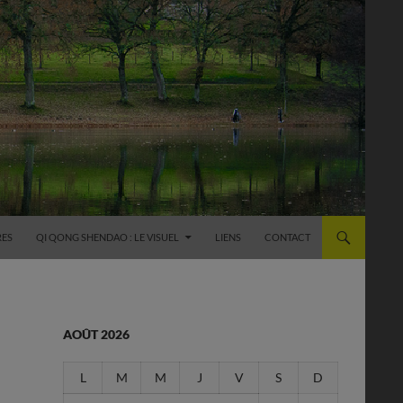
RES
QI QONG SHENDAO : LE VISUEL
LIENS
CONTACT
AOÛT 2026
L
M
M
J
V
S
D